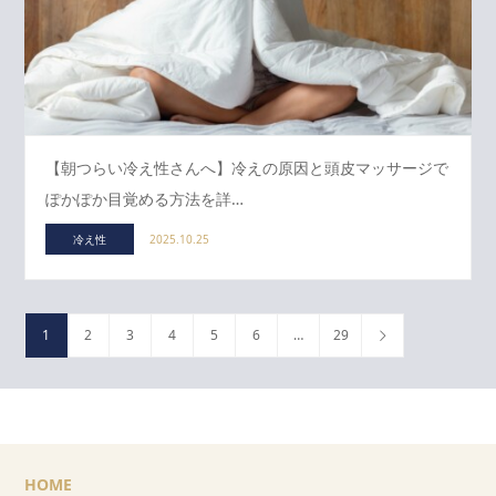
【朝つらい冷え性さんへ】冷えの原因と頭皮マッサージで
ぽかぽか目覚める方法を詳…
冷え性
2025.10.25
1
2
3
4
5
6
…
29
HOME