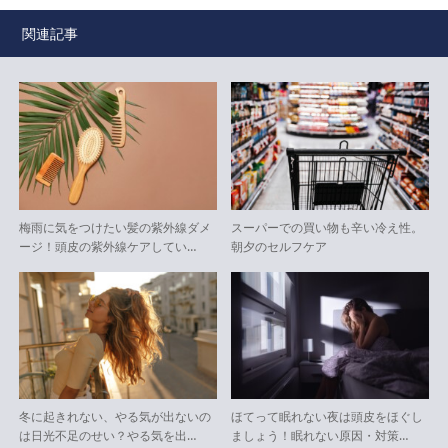
関連記事
梅雨に気をつけたい髪の紫外線ダメ
スーパーでの買い物も辛い冷え性。
ージ！頭皮の紫外線ケアしてい…
朝夕のセルフケア
冬に起きれない、やる気が出ないの
ほてって眠れない夜は頭皮をほぐし
は日光不足のせい？やる気を出…
ましょう！眠れない原因・対策…