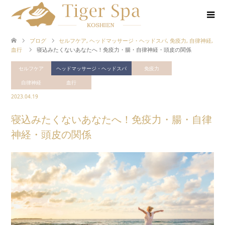
ブログ
セルフケア
,
ヘッドマッサージ・ヘッドスパ
,
免疫力
,
自律神経
,
血行
寝込みたくないあなたへ！免疫力・腸・自律神経・頭皮の関係
セルフケア
ヘッドマッサージ・ヘッドスパ
免疫力
自律神経
血行
2023.04.19
寝込みたくないあなたへ！免疫力・腸・自律
神経・頭皮の関係