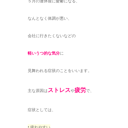
５月の連休後に憂鬱になる、
なんとなく体調が悪い、
会社に行きたくないなどの
軽いうつ的な気分
に
見舞われる症状のことをいいます。
ストレス
疲労
主な原因は
や
で、
症状としては、
• 疲れやすい