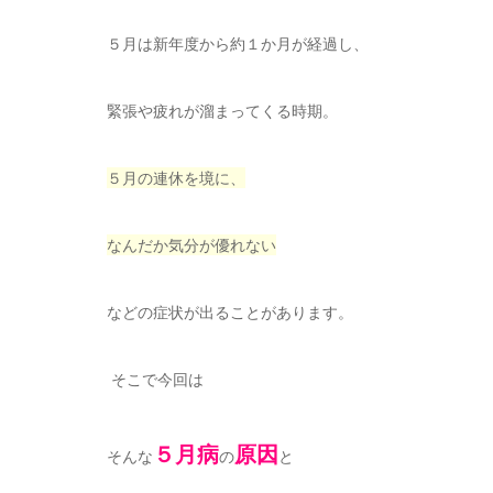
５月は新年度から約１か月が経過し、
緊張や疲れが溜まってくる時期。
５月の連休を境に、
なんだか気分が優れない
などの症状が出ることがあります。
そこで今回は
５月病
原因
そんな
の
と