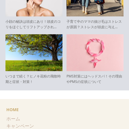
小顔の秘訣は頭皮にあり！頭皮のコ
子育て中のママの抜け毛はストレス
リをほぐしてリフトアップされ…
が原因？ストレスが頭皮に与え…
いつまで続く？ヒノキ花粉の飛散時
PMS対策にはヘッドスパ！その理由
期と症状・対策！
やPMSの症状について
HOME
ホーム
キャンペーン