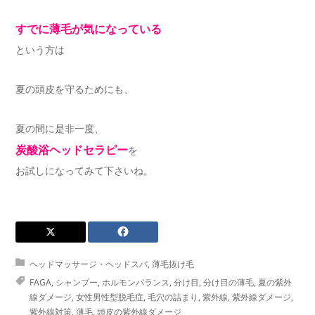
すでに薄毛が気になっている
という方は
夏の頭皮を守るためにも、
夏の間に是非一度、
炭酸浴ヘッドセラピー
を
お試しになってみて下さいね。
ヘッドマッサージ・ヘッドスパ
,
薄毛抜け毛
FAGA
,
シャンプー
,
ホルモンバランス
,
分け目
,
分け目の薄毛
,
夏の紫外
線ダメージ
,
女性男性型脱毛症
,
毛穴の詰まり
,
紫外線
,
紫外線ダメージ
,
紫外線対策
,
薄毛
,
頭皮の紫外線ダメージ