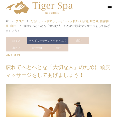
ブログ
だるい
,
ヘッドマッサージ・ヘッドスパ
,
疲労
,
肩こり
,
自律神
経
,
血行
疲れてへとへとな「大切な人」のために頭皮マッサージをしてあげ
ましょう！
だるい
ヘッドマッサージ・ヘッドスパ
疲労
肩こり
自律神経
血行
2023.08.19
疲れてへとへとな「大切な人」のために頭皮
マッサージをしてあげましょう！