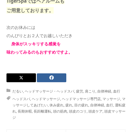
TigerSpaではペアルームも
ご用意しております。
次のお休みには
のんびりとお２人でお越しいただき
身体がスッキリする感覚を
味わってみるのもおすすめですよ。
だるい
,
ヘッドマッサージ・ヘッドスパ
,
疲労
,
肩こり
,
自律神経
,
血行
ヘッドスパ
,
ヘッドマッサージ
,
ヘッドマッサージ専門店
,
マッサージ
,
マ
ッサージしてあげたい
,
休み疲れ
,
疲れ
,
目の疲れ
,
自律神経
,
血行
,
運転疲
れ
,
長期休暇
,
長距離運転
,
頭の筋肉
,
頭皮のコリ
,
頭皮ケア
,
頭皮マッサー
ジ