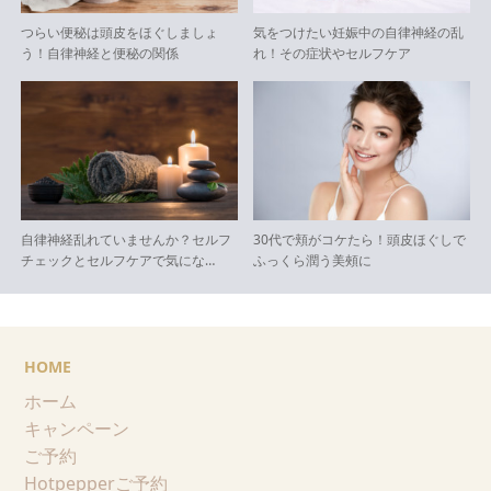
つらい便秘は頭皮をほぐしましょ
気をつけたい妊娠中の自律神経の乱
う！自律神経と便秘の関係
れ！その症状やセルフケア
自律神経乱れていませんか？セルフ
30代で頬がコケたら！頭皮ほぐしで
チェックとセルフケアで気にな…
ふっくら潤う美頰に
HOME
ホーム
キャンペーン
ご予約
Hotpepperご予約