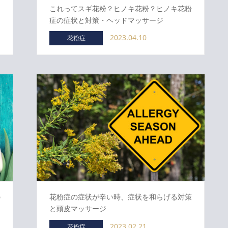
！
これってスギ花粉？ヒノキ花粉？ヒノキ花粉
症の症状と対策・ヘッドマッサージ
2023.04.10
花粉症
の
花粉症の症状が辛い時、症状を和らげる対策
と頭皮マッサージ
2023.02.21
花粉症