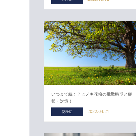
いつまで続く？ヒノキ花粉の飛散時期と症
状・対策！
2022.04.21
花粉症