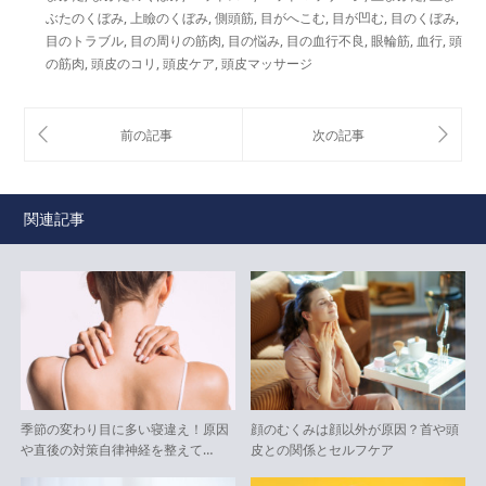
ぶたのくぼみ
,
上瞼のくぼみ
,
側頭筋
,
目がへこむ
,
目が凹む
,
目のくぼみ
,
目のトラブル
,
目の周りの筋肉
,
目の悩み
,
目の血行不良
,
眼輪筋
,
血行
,
頭
の筋肉
,
頭皮のコリ
,
頭皮ケア
,
頭皮マッサージ
関連記事
季節の変わり目に多い寝違え！原因
顔のむくみは顔以外が原因？首や頭
や直後の対策自律神経を整えて…
皮との関係とセルフケア