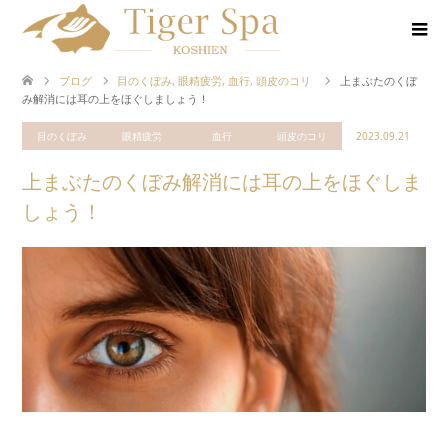
ブログ
目のくぼみ
,
眼精疲労
,
血行
,
頭皮のコリ
上まぶたのくぼ
み解消には耳の上をほぐしましょう！
目のくぼみ
眼精疲労
血行
頭皮のコリ
2023.09.21
上まぶたのくぼみ解消には耳の上をほぐしま
しょう！