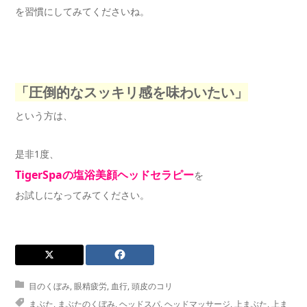
を習慣にしてみてくださいね。
「圧倒的なスッキリ感を味わいたい」
という方は、
是非1度、
TigerSpaの塩浴美顔ヘッドセラピー
を
お試しになってみてください。
目のくぼみ
,
眼精疲労
,
血行
,
頭皮のコリ
まぶた
,
まぶたのくぼみ
,
ヘッドスパ
,
ヘッドマッサージ
,
上まぶた
,
上ま