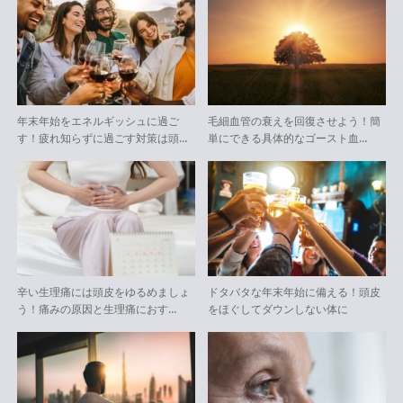
年末年始をエネルギッシュに過ご
毛細血管の衰えを回復させよう！簡
す！疲れ知らずに過ごす対策は頭…
単にできる具体的なゴースト血…
辛い生理痛には頭皮をゆるめましょ
ドタバタな年末年始に備える！頭皮
う！痛みの原因と生理痛におす…
をほぐしてダウンしない体に