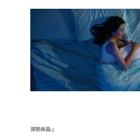
深部体温
は