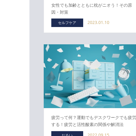
女性でも加齢とともに枕がニオう！その原
因・対策
2023.01.10
セルフケア
疲労って何？運動でもデスクワークでも疲
する！疲労と活性酸素の関係や解消法
2022.09.15
だるい