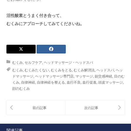
活性酸素とうまく付き合って、
むくみにアプローチしてみてくださいね。
むくみ
,
セルフケア
,
ヘッドマッサージ・ヘッドスパ
むくみ
,
むくみたくない
,
むくみをとる
,
むくみ解消法
,
ヘッドスパ
,
ヘッ
ドマッサージ
,
ヘッドマッサージ専門店
,
マッサージ
,
副交感神経
,
目のむ
くみ
,
自律神経
,
自律神経を整える
,
血行不良
,
血行促進
,
頭皮マッサージ
,
顔のむくみ
関連記事